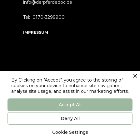
info@derpferdedoc.de
Tel: 0170-3299900
IMPRESSUM
By Clicking on "Accept", you agree to the storing of
cookies on your device to enhance site navigation,
Design Powered by
analyse site usage, and assist in our marketing efforts.
© 2022 Der Pferede Doc. All rights reserved.
Accept All
Datenschutzerklärung
Deny All
Cookie Settings