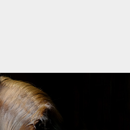
ng.
sage.